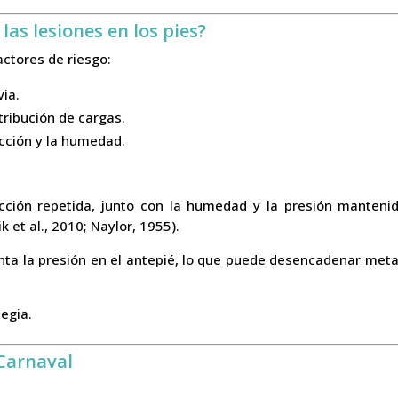
as lesiones en los pies?
ctores de riesgo:
via.
tribución de cargas.
icción y la humedad.
fricción repetida, junto con la humedad y la presión manten
 et al., 2010; Naylor, 1955).
 la presión en el antepié, lo que puede desencadenar metatar
tegia.
 Carnaval