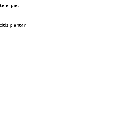
e el pie.
tis plantar.