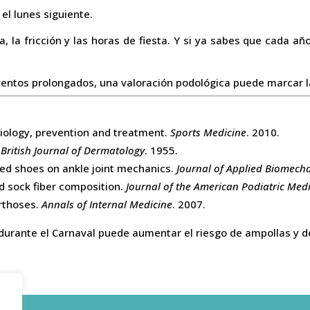
 el lunes siguiente.
a, la fricción y las horas de fiesta. Y si ya sabes que cada a
eventos prolongados, una valoración podológica puede marcar l
hysiology, prevention and treatment.
Sports Medicine
. 2010.
.
British Journal of Dermatology
. 1955.
eled shoes on ankle joint mechanics.
Journal of Applied Biomech
nd sock fiber composition.
Journal of the American Podiatric Medi
orthoses.
Annals of Internal Medicine
. 2007.
durante el Carnaval puede aumentar el riesgo de ampollas y do